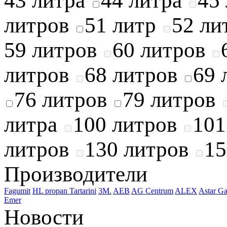
43 литра
44 литра
45
литров
51 литр
52 ли
59 литров
60 литров
литров
68 литров
69 
76 литров
79 литров
литра
100 литров
101
литров
130 литров
15
Производители
Fagumit
HL propan
Tartarini
3M.
AEB
AG Centrum
ALEX
Astar Ga
Emer
Новости