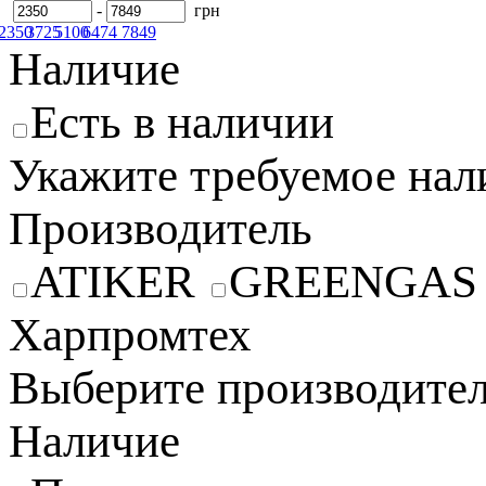
-
грн
2350
3725
5100
6474
7849
Наличие
Есть в наличии
Укажите требуемое нал
Производитель
ATIKER
GREENGAS
Харпромтех
Выберите производител
Наличие