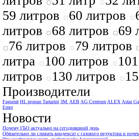
литров
51 литр
52 ли
59 литров
60 литров
литров
68 литров
69 
76 литров
79 литров
литра
100 литров
101
литров
130 литров
15
Производители
Fagumit
HL propan
Tartarini
3M.
AEB
AG Centrum
ALEX
Astar Ga
Emer
Новости
Почему ГБО актуально на сегодняшний день
Обязательно ли сливать конденсат с газового редуктора и почем