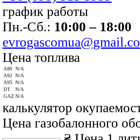
график работы
Пн.-Сб.:
10:00 – 18:00
evrogascomua@gmail.c
Цена топлива
А80
N/A
А92
N/A
А95
N/A
DT
N/A
GAZ
N/A
калькулятор окупаемос
Цена газобалонного об
₴
Цена 1 лит