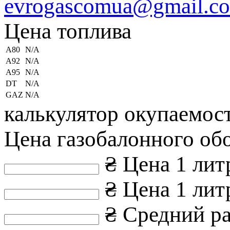
evrogascomua@gmail.c
Цена топлива
А80
N/A
А92
N/A
А95
N/A
DT
N/A
GAZ
N/A
калькулятор окупаемос
Цена газобалонного об
₴
Цена 1 лит
₴
Цена 1 литр
₴
Средний ра