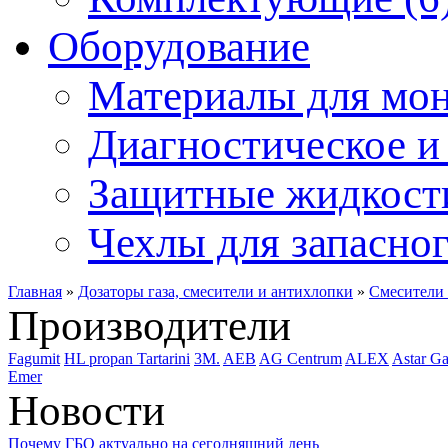
Оборудование
Материалы для мон
Диагностическое и 
Защитные жидкости
Чехлы для запасног
Главная
»
Дозаторы газа, смесители и антихлопки
»
Смесители 
Производители
Fagumit
HL propan
Tartarini
3M.
AEB
AG Centrum
ALEX
Astar Ga
Emer
Новости
Почему ГБО актуально на сегодняшний день